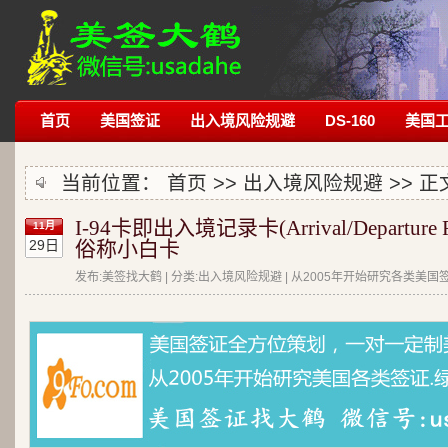
首页
美国签证
出入境风险规避
DS-160
美国
当前位置：
首页
>>
出入境风险规避
>> 正
I-94卡即出入境记录卡(Arrival/Departure R
11月
29日
俗称小白卡
发布:美签找大鹤 | 分类:出入境风险规避 | 从2005年开始研究各类美