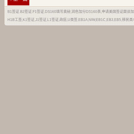
B1签证.B2签证.F1签证.DS160填写奥秘,润色加分DS160表,申请美国签证面谈
H1B工签,K1签证,J1签证,L1签证,政庇,U类签,EB1A,NIW,EB1C,EB3,EB5