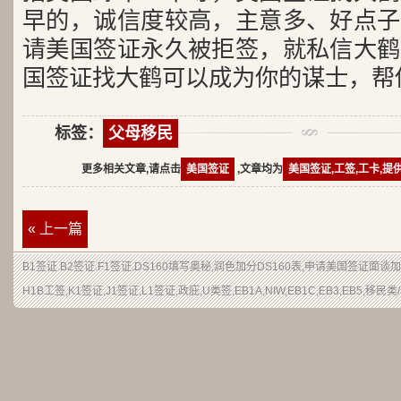
早的，诚信度较高，主意多、好点子
请美国签证永久被拒签，就私信大鹤
国签证找大鹤可以成为你的谋士，帮
标签：
父母移民
更多相关文章,请点击
美国签证
,文章均为
美国签证,工签,工卡,提
« 上一篇
B1签证.B2签证.F1签证.DS160填写奥秘,润色加分DS160表,申请美国签证面谈
H1B工签,K1签证,J1签证,L1签证,政庇,U类签,EB1A,NIW,EB1C,EB3,EB5