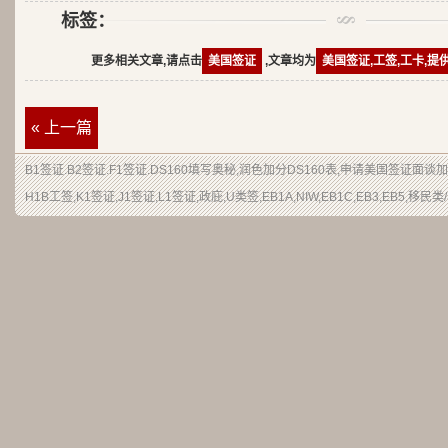
标签：
更多相关文章,请点击
美国签证
,文章均为
美国签证,工签,工卡,提
« 上一篇
B1签证.B2签证.F1签证.DS160填写奥秘,润色加分DS160表,申请美国签证面谈
H1B工签,K1签证,J1签证,L1签证,政庇,U类签,EB1A,NIW,EB1C,EB3,EB5