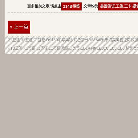
更多相关文章,请点击
214B拒签
,文章均为
美国签证,工签,工卡,
« 上一篇
B1签证.B2签证.F1签证.DS160填写奥秘,润色加分DS160表,申请美国签证面谈
H1B工签,K1签证,J1签证,L1签证,政庇,U类签,EB1A,NIW,EB1C,EB3,EB5