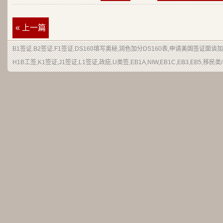
« 上一篇
B1签证.B2签证.F1签证.DS160填写奥秘,润色加分DS160表,申请美国签证面谈
H1B工签,K1签证,J1签证,L1签证,政庇,U类签,EB1A,NIW,EB1C,EB3,EB5