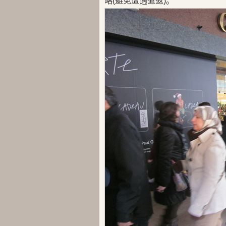
略(避免遭遇遣返)。