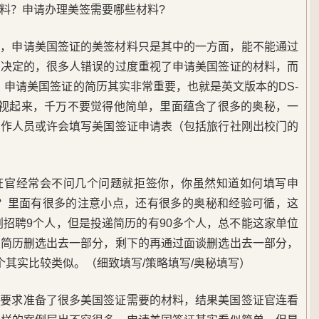
料？申请办理美签需要哪些材料?
呢，申请美国签证的美签材料只是其中的一方面，能不能通过
而决定的，很多人错误的过度重视了申请美国签证的材料，而
表：申请美国签证的简历其实非常重要，也就是英文版本的DS-
重视起来，千万不要觉得他简单，里面蕴含了很多的奥秘，一
工作人员或许会填写美国签证申请表（包括旅行社刚出校门的
证官经常会不问几个问题就拒签你，你虽然知道如何填写申
0表？里面有很多的注意小点，还有很多的奥秘和经验可循，这
划招聘9个人，但是投递简历的有90多个人，总不能这家单位
过简历删选出去一部分，剩下的再通过面谈删选出去一部分，
个其实比较类似。（细致填写/策略填写/奥秘填写）
的要求准备了很多美国签证需要的材料，结果美国签证官连看