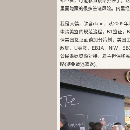
都不看，可能就直接给拒签了，
里面隐藏的很多签证风险。内里经
我是大鹤，读音dahe，从200
申请美签的规范流程，B1签证，B2
请美国签证面谈加分策划，美国工卡
政庇，U类签，EB1A，NIW，E
公民婚姻资源对接，雇主担保移
略(避免遭遇遣返)。