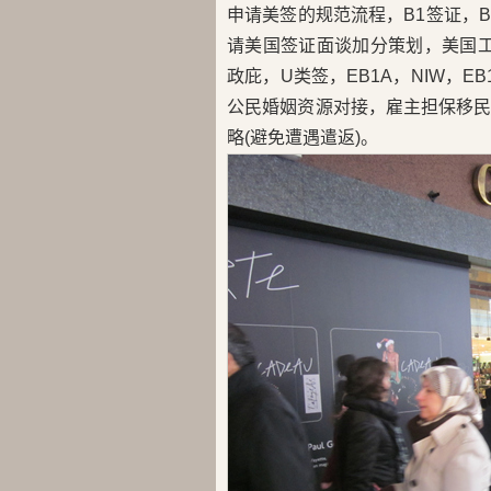
申请美签的规范流程，B1签证，B2
请美国签证面谈加分策划，美国工卡
政庇，U类签，EB1A，NIW，E
公民婚姻资源对接，雇主担保移
略(避免遭遇遣返)。