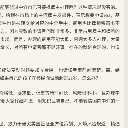
率能够绕过中介自己直接找雇主办理呢？这种情况是没有的。
，给现在市场上的主流雇主发邮件，表示想要申请eb3，基
邮件也是被转交给对应的中介手中，费用也比律师费高出不
地方。因为零散的申请者问题非常多，非常占用雇主和律所的
做市场。而且，办理的费用不能太低，否则太多人办理，大量
级增长，对所有申请者都不是好事。存在的就是合理的，也适
庭成员变动时还要加收费用，也请读者事前问清楚。离、结
如果自己的孩子在移民面试前超过21岁，怎么办？
有价格低、要求低、但是等待时间长，风险也不小。 且办理中
需要大家仔细考虑，用知识武装自己，不能轻信国内中介的一
5年起，致力于研究美国签证全方位策划、入境风险规避；精通