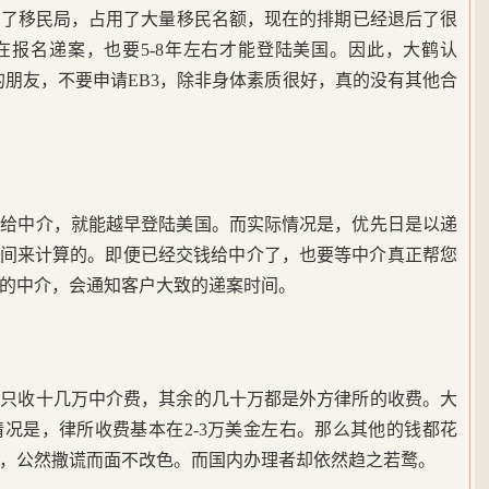
到了移民局，占用了大量移民名额，现在的排期已经退后了很
在报名递案，也要5-8年左右才能登陆美国。因此，大鹤认
上的朋友，不要申请EB3，除非身体素质很好，真的没有其他合
钱给中介，就能越早登陆美国。而实际情况是，优先日是以递
的时间来计算的。即便已经交钱给中介了，也要等中介真正帮您
任的中介，会通知客户大致的递案时间。
己只收十几万中介费，其余的几十万都是外方律所的收费。大
况是，律所收费基本在2-3万美金左右。那么其他的钱都花
厚，公然撒谎而面不改色。而国内办理者却依然趋之若鹜。