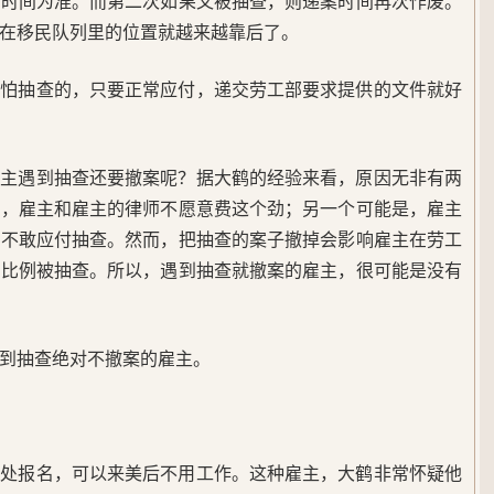
案时间为准。而第二次如果又被抽查，则递案时间再次作废。
，在移民队列里的位置就越来越靠后了。
不怕抽查的，只要正常应付，递交劳工部要求提供的文件就好
雇主遇到抽查还要撤案呢？据大鹤的经验来看，原因无非有两
了，雇主和雇主的律师不愿意费这个劲；另一个可能是，雇主
以不敢应付抽查。然而，把抽查的案子撤掉会影响雇主在劳工
大比例被抽查。所以，遇到抽查就撤案的雇主，很可能是没有
遇到抽查绝对不撤案的雇主。
己处报名，可以来美后不用工作。这种雇主，大鹤非常怀疑他