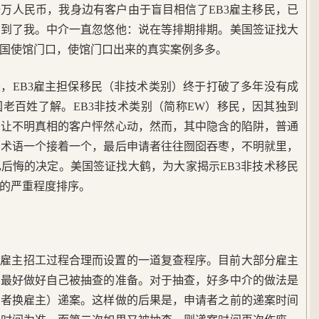
万人民币，我身边有客户由于盲目相信了EB3雇主移民，已
找到了我。中介一直忽悠他：说在等排期排期。美国签证找大
美国使馆门口，使馆门口出来的真实案例多多。
以来，EB3雇主担保移民（非技术类别）终于打破了多年没有成
老百姓了解。EB3非技术类别（简称EW）移民，因其独到
往让不明真相的客户怦然心动，然而，其中隐含的陷阱，普通
的术语一个接着一个，最后申请者往往囫囵吞枣，不明就里，
后悔的决定。美国签证找大鹤，为大家揭示EB3非技术移民
果的严重程度排序。
保雇主招工过程合理而设置的一道复查程序。目前大部分雇主
者最好做好自己被抽查的准备。对于抽查，好多中介的做法是
或者换雇主）递案。这样做的后果是，申请者之前的递案时间