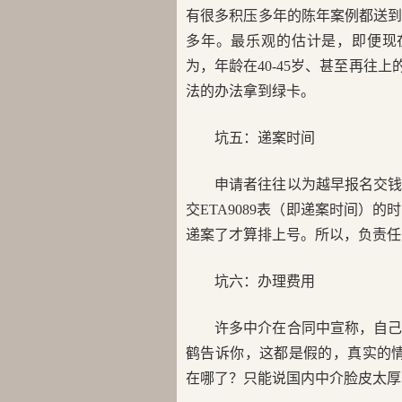
有很多积压多年的陈年案例都送
多年。最乐观的估计是，即便现
为，年龄在40-45岁、甚至再往
法的办法拿到绿卡。
坑五：递案时间
申请者往往以为越早报名交
交ETA9089表（即递案时间）
递案了才算排上号。所以，负责
坑六：办理费用
许多中介在合同中宣称，自
鹤告诉你，这都是假的，真实的情
在哪了？只能说国内中介脸皮太