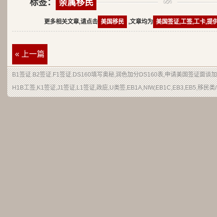
标签：
亲属移民
更多相关文章,请点击
美国移民
,文章均为
美国签证,工签,工卡,提
« 上一篇
B1签证.B2签证.F1签证.DS160填写奥秘,润色加分DS160表,申请美国签证面谈
H1B工签,K1签证,J1签证,L1签证,政庇,U类签,EB1A,NIW,EB1C,EB3,EB5