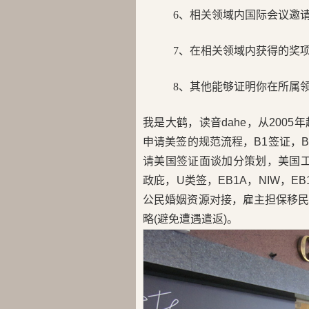
6、相关领域内国际会议邀
7、在相关领域内获得的奖
8、其他能够证明你在所属
我是大鹤，读音dahe，从200
申请美签的规范流程，B1签证，B2
请美国签证面谈加分策划，美国工卡
政庇，U类签，EB1A，NIW，E
公民婚姻资源对接，雇主担保移
略(避免遭遇遣返)。