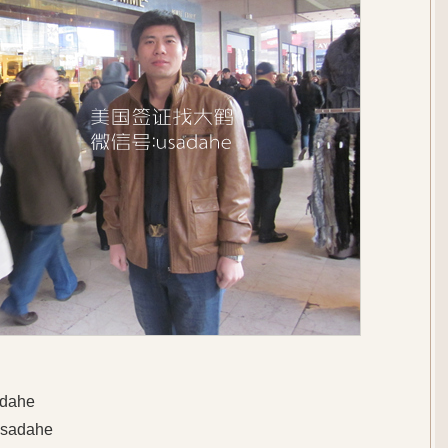
ahe
adahe