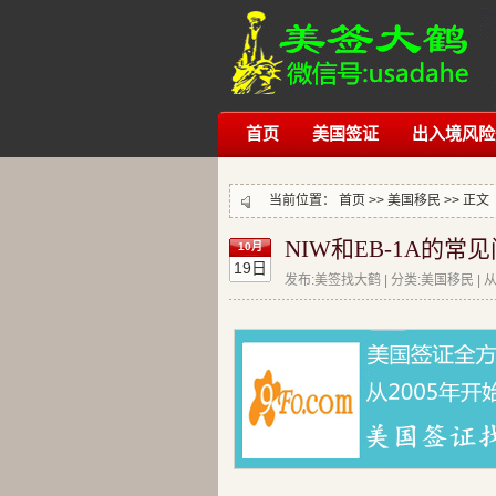
首页
美国签证
出入境风险
当前位置：
首页
>>
美国移民
>> 正文
NIW和EB-1A的常
10月
19日
发布:美签找大鹤 | 分类:美国移民 