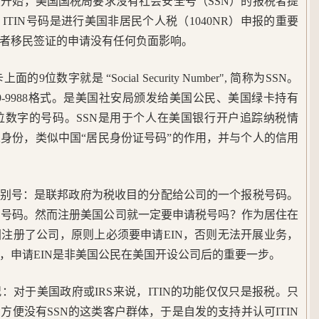
报开始，美国国税局要求没有社会安全号（SSN）的报税者提
TIN号码是进行美国非居民个人税（1040NR）申报的重要
或者移民签证的申请没有任何负面影响。
位数字就是 “Social Security Number", 简称为SSN。
89-9988格式。是美国社安局颁发给美国公民、美国绿卡持有
位数字的号码。SSN是用于个人在美国银行开户追踪纳税情
身份，类似中国“居民身份证号码”的作用，并与个人的信用
主识别号：是联邦政府为税收目的分配给公司的一个报税号码。
该号码。然而注册美国公司就一定要申请税号吗？作为居住在
注册了公司，原则上必须要申请EIN，否则无法开展业务，
，申请EIN是非美国公民在美国开设公司后的重要一步。
况：对于美国政府或IRS来说，ITIN的功能仅仅只是报税。只
便没有SSN的这类客户群体，于是自发的支持并认可ITIN