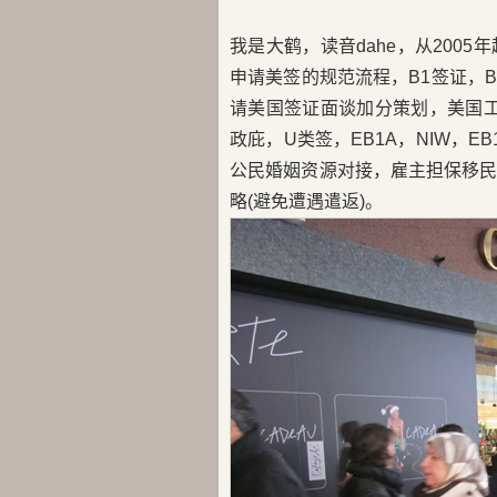
我是大鹤，读音dahe，从200
申请美签的规范流程，B1签证，B2
请美国签证面谈加分策划，美国工卡
政庇，U类签，EB1A，NIW，E
公民婚姻资源对接，雇主担保移
略(避免遭遇遣返)。