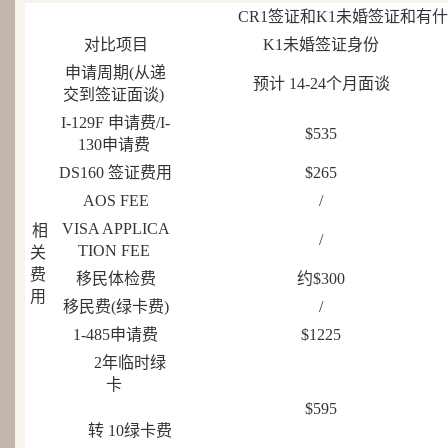
CR1签证和K1未婚签证和有什
对比项目
K1未婚签证身份
申请周期(从递
预计 14-24个月面谈
交到签证面谈)
I-129F 申请费/I-
$535
130申请费
DS160 签证费用
$265
AOS FEE
/
VISA APPLICA
相
/
TION FEE
关
费
移民体检费
约$300
用
移民费(绿卡费)
/
1-485申请费
$1225
2年临时绿
卡
$595
转 10绿卡费