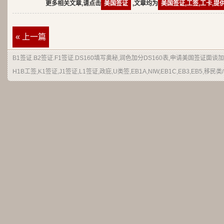
更多相关文章,请点击
美国签证
,文章均为
美国签证,工签,工卡,提
« 上一篇
B1签证.B2签证.F1签证.DS160填写奥秘,润色加分DS160表,申请美国签证面谈
H1B工签,K1签证,J1签证,L1签证,政庇,U类签,EB1A,NIW,EB1C,EB3,EB5