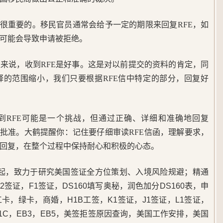
是很重要的。移民官员通常会给予一定的期限来回复RFE，如
可能会导致申请被拒绝。
来说，收到RFE是好事。这是对以前提交的资料的肯定，同
释的范围缩小，我们只要根据RFE信中特定的部分，回复好
到RFE可能是一个挑战，但通过正确、详细和准确地回复
民批准。大鹤提醒你：记住要仔细审读RFE信函，理解要求，
回复，在整个过程中保持耐心和积极的心态。
5年起，致力于研究美国签证全方位策划、入境风险规避；精通
签证，F1签证，DS160填写奥秘，润色加分DS160表，申
，绿卡，商婚，H1B工签，K1签证，J1签证，L1签证，
B1C，EB3，EB5，美签拒签原因查询，美国工作安排，美国