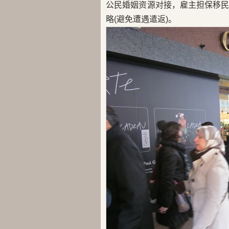
公民婚姻资源对接，雇主担保移
略(避免遭遇遣返)。