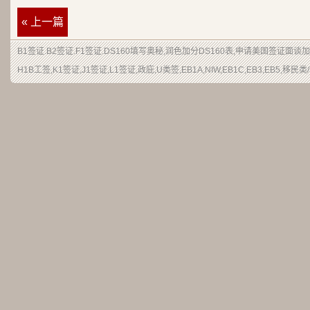
« 上一篇
B1签证.B2签证.F1签证.DS160填写奥秘,润色加分DS160表,申请美国签证面谈
H1B工签,K1签证,J1签证,L1签证,政庇,U类签,EB1A,NIW,EB1C,EB3,EB5