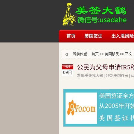
首页
美国签证
出入境风险
当前位置：
首页
>>
美国移民
>> 正文
公民为父母申请IR5
4月
09日
发布:美签找大鹤 | 分类:美国移民 