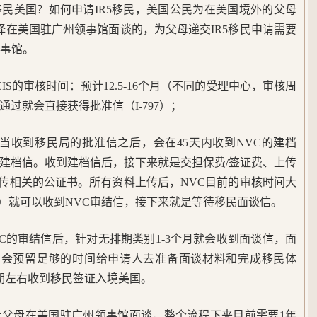
民美国？如何申请IR5移民，美国公民为在美国境外的父母
择在美国驻广州领事馆面谈的，为父母递交IR5移民申请需要
领事馆。
IS的审核时间：预计12.5-16个月（不同的受理中心，审核周
过就会直接获得批准信（I-797）；
：当收到移民局的批准信之后，会在45天内收到NVC的建档
到建档信。收到建档信后，接下来就是交担保费/签证费、上传
上传相关的公证书。所有资料上传后，NVC目前的审核时间大
月）就可以收到NVC审结信，接下来就是等待移民面谈信。
VC的审结信后，针对无排期类别1-3个月就会收到面谈信，面
，会预留足够的时间给申请人去准备面谈材料和完成移民体
期左右收到移民签证入境美国。
让父母在美国驻广州领事馆面谈，整个流程下来目前需要1年