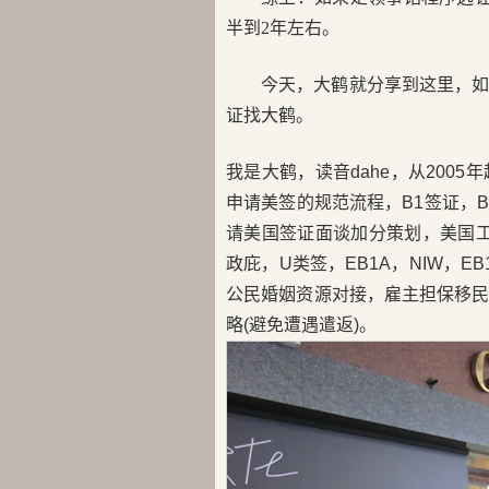
半到2年左右。
今天，大鹤就分享到这里，
证找大鹤。
我是大鹤，读音dahe，从200
申请美签的规范流程，B1签证，B2
请美国签证面谈加分策划，美国工卡
政庇，U类签，EB1A，NIW，E
公民婚姻资源对接，雇主担保移
略(避免遭遇遣返)。