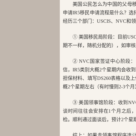
美国公民怎么为中国的父母移
申请IR5移民申请流程是什么？选
经历三个部门：USCIS、NVC和
① 美国移民局阶段：目前USC
期不一样，随机分配的），如审核通
② NVC国家签证中心阶段
信，IR5类别大概2个星期内会收
担保材料、填写DS260表格以及
概2个星期左右（有时慢则2-3个
③ 美国领事馆阶段：收到N
谈时间往往会安排在1个月之后
检。顺利通过面谈后，预计2个星
综上：如果走领事馆程序选