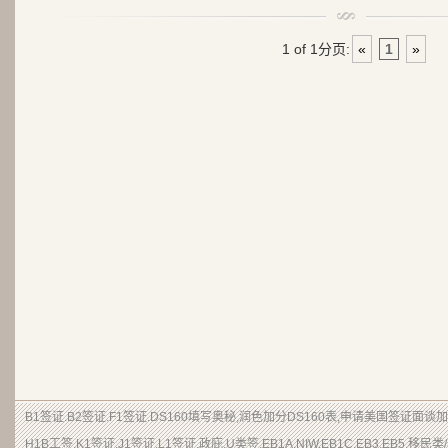
1 of 1
分页:
«
1
»
B1签证.B2签证.F1签证.DS160填写奥秘,润色加分DS160表,申请美国签证面谈
H1B工签,K1签证,J1签证,L1签证,政庇,U类签,EB1A,NIW,EB1C,EB3,EB5