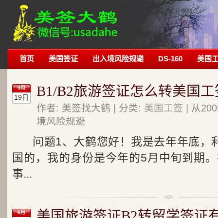
首页
美国签证
出入境风险规避
DS-160
美国
B1/B2旅游签证怎么转美国工签
9月
19日
作者: 美签找大鹤 | 分类:
美国工签
| 从2
境风险规避
问题1、大鹤您好！我是去年年底，利
国的，我的身份是今年的5月中旬到期
事...
美国旅游签证B2转留学签证
6月