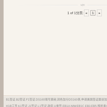
1 of 1
分页:
«
1
»
B1签证.B2签证.F1签证.DS160填写奥秘,润色加分DS160表,申请美国签证面谈
H1B工签,K1签证,J1签证,L1签证,政庇,U类签,EB1A,NIW,EB1C,EB3,EB5