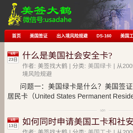
首页
美国签证
出入境风险规避
DS-160
美国
什么是美国社会安全卡?
8月
23日
作者: 美签找大鹤 | 分类:
美国绿卡
| 从2
境风险规避
问题一：美国绿卡是什么？美国签证
居民卡（United States Permanent Resi
如何同时申请美国工卡和社安
2月
13日
作者: 美签找大鹤 | 分类:
美国工卡
| 从2