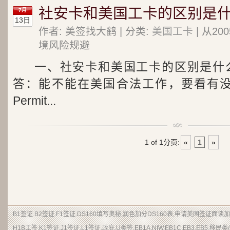
社安卡和美国工卡的区别是
7月
13日
作者: 美签找大鹤 | 分类:
美国工卡
| 从2
境风险规避
一、社安卡和美国工卡的区别是什
答：能不能在美国合法工作，要看有没
Permit...
1 of 1
分页:
«
1
»
B1签证.B2签证.F1签证.DS160填写奥秘,润色加分DS160表,申请美国签证面谈
H1B工签,K1签证,J1签证,L1签证,政庇,U类签,EB1A,NIW,EB1C,EB3,EB5